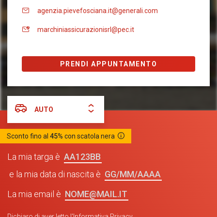
agenzia.pievefosciana.it@generali.com
marchiniassicurazionisrl@pec.it
PRENDI APPUNTAMENTO
AUTO
Sconto fino al
45%
con scatola nera
AA123BB
La mia targa è
GG/MM/AAAA
e la mia data di nascita è
NOME@MAIL.IT
La mia email è
Dichiaro di aver letto l'
Informativa Privacy