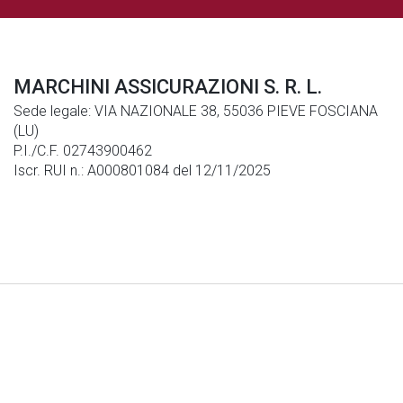
MARCHINI ASSICURAZIONI S. R. L.
Sede legale: VIA NAZIONALE 38, 55036 PIEVE FOSCIANA
(LU)
P.I./C.F. 02743900462
Iscr. RUI n.: A000801084 del 12/11/2025
Note Legali
|
Privacy
|
Cookies
© Generali Italia S.p.A. P. IVA 01333550323 -
generaliitalia@pec.generaligroup.com