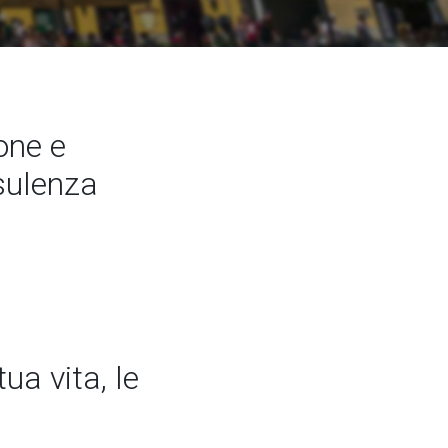
one e
nsulenza
ua vita, le