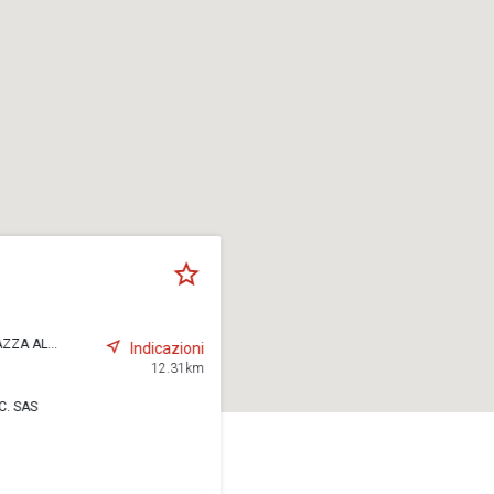
ZZA AL...
Indicazioni
12.31km
C. SAS