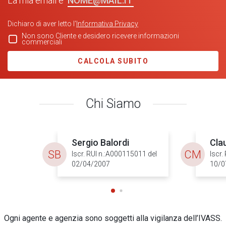
La mia email è
Dichiaro di aver letto l'
Informativa Privacy
Non sono Cliente e desidero ricevere informazioni
commerciali
CALCOLA SUBITO
Chi Siamo
Sergio Balordi
Cla
SB
CM
Iscr. RUI n.:A000115011 del
Iscr.
02/04/2007
10/0
Ogni agente e agenzia sono soggetti alla vigilanza dell’IVASS.