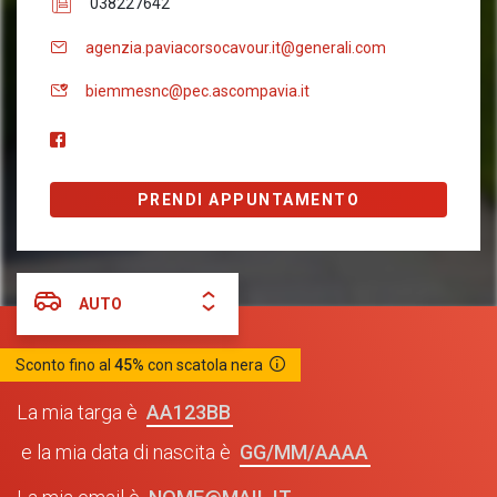
038227642
agenzia.paviacorsocavour.it@generali.com
biemmesnc@pec.ascompavia.it
PRENDI APPUNTAMENTO
AUTO
Sconto fino al
45%
con scatola nera
AA123BB
La mia targa è
GG/MM/AAAA
e la mia data di nascita è
NOME@MAIL.IT