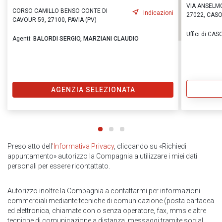
VIA ANSELMO
CORSO CAMILLO BENSO CONTE DI
Indicazioni
27022, CASO
CAVOUR 59, 27100, PAVIA (PV)
Uffici di CA
Agenti:
BALORDI SERGIO,
MARZIANI CLAUDIO
AGENZIA SELEZIONATA
Preso atto dell
’Informativa Privacy
, cliccando su «Richiedi
appuntamento» autorizzo la Compagnia a utilizzare i miei dati
personali per essere ricontattato.
Autorizzo inoltre la Compagnia a contattarmi per informazioni
commerciali mediante tecniche di comunicazione (posta cartacea
ed elettronica, chiamate con o senza operatore, fax, mms e altre
tecniche di comunicazione a distanza, messaggi tramite social