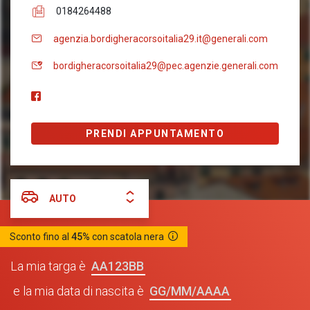
0184264488
agenzia.bordigheracorsoitalia29.it@generali.com
bordigheracorsoitalia29@pec.agenzie.generali.com
PRENDI APPUNTAMENTO
AUTO
Sconto fino al
45%
con scatola nera
AA123BB
La mia targa è
GG/MM/AAAA
e la mia data di nascita è