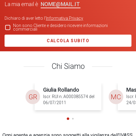
NOME@MAIL.IT
La mia email è
Dichiaro di aver letto l'
Informativa Privacy
Non sono Cliente e desidero ricevere informazioni
commerciali
CALCOLA SUBITO
Chi Siamo
Giulia Rollando
Mas
GR
MC
Iscr. RUI n.:A000385574 del
Iscr.
06/07/2011
24/0
Ogni agente e agenzia sono soggetti alla vigilanza dell’IVASS.