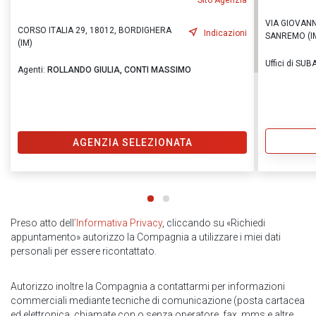
Sito Agenzia
VIA GIOVANN
CORSO ITALIA 29, 18012, BORDIGHERA
Indicazioni
SANREMO (I
(IM)
Uffici di S
Agenti:
ROLLANDO GIULIA,
CONTI MASSIMO
AGENZIA SELEZIONATA
Preso atto dell
’Informativa Privacy
, cliccando su «Richiedi
appuntamento» autorizzo la Compagnia a utilizzare i miei dati
personali per essere ricontattato.
Autorizzo inoltre la Compagnia a contattarmi per informazioni
commerciali mediante tecniche di comunicazione (posta cartacea
ed elettronica, chiamate con o senza operatore, fax, mms e altre