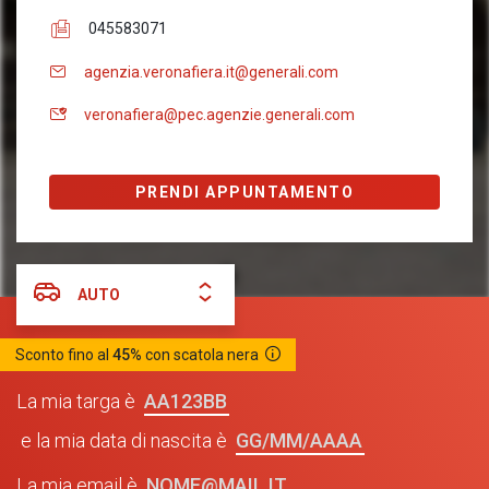
045583071
agenzia.veronafiera.it@generali.com
veronafiera@pec.agenzie.generali.com
PRENDI APPUNTAMENTO
AUTO
Sconto fino al
45%
con scatola nera
AA123BB
La mia targa è
GG/MM/AAAA
e la mia data di nascita è
NOME@MAIL.IT
La mia email è