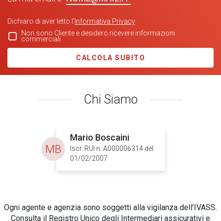
Dichiaro di aver letto l'
Informativa Privacy
Non sono Cliente e desidero ricevere informazioni
commerciali
CALCOLA SUBITO
Chi Siamo
Mario Boscaini
MB
Iscr. RUI n.:A000006314 del
01/02/2007
Ogni agente e agenzia sono soggetti alla vigilanza dell’IVASS.
Consulta il Registro Unico degli Intermediari assicurativi e