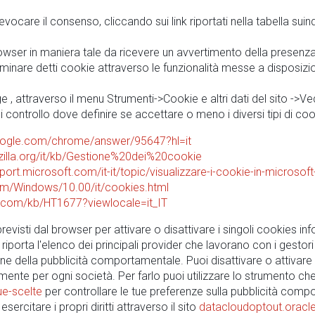
evocare il consenso, cliccando sui link riportati nella tabella suin
owser in maniera tale da ricevere un avvertimento della presenza
 eliminare detti cookie attraverso le funzionalità messe a disposi
 , attraverso il menu Strumenti->Cookie e altri dati del sito ->Vedi t
 controllo dove definire se accettare o meno i diversi tipi di co
google.com/chrome/answer/95647?hl=it
zilla.org/it/kb/Gestione%20dei%20cookie
pport.microsoft.com/it-it/topic/visualizzare-i-cookie-in-microsof
com/Windows/10.00/it/cookies.html
le.com/kb/HT1677?viewlocale=it_IT
 previsti dal browser per attivare o disattivare i singoli cookies in
riporta l'elenco dei principali provider che lavorano con i gestori
izione della pubblicità comportamentale. Puoi disattivare o attivare 
mente per ogni società. Per farlo puoi utilizzare lo strumento che
ue-scelte
per controllare le tue preferenze sulla pubblicità compo
sercitare i propri diritti attraverso il sito
datacloudoptout.oracl