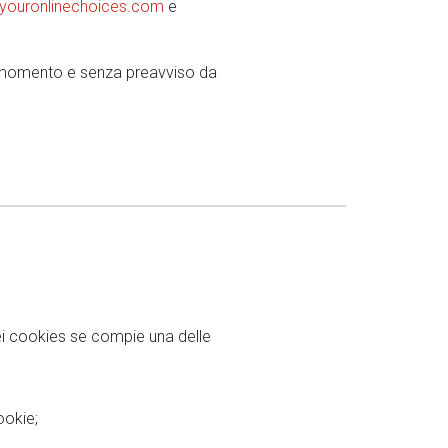
youronlinechoices.com
e
i momento e senza preavviso da
 dei cookies se compie una delle
ookie;