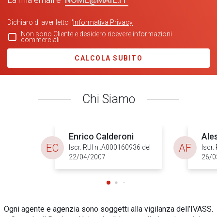
Dichiaro di aver letto l'
Informativa Privacy
Non sono Cliente e desidero ricevere informazioni
commerciali
CALCOLA SUBITO
Chi Siamo
Enrico Calderoni
Ale
EC
AF
Iscr. RUI n.:A000160936 del
Iscr.
22/04/2007
26/0
Ogni agente e agenzia sono soggetti alla vigilanza dell’IVASS.