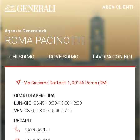
AREA CLIENTI
Generali logo
Agenzia Generale di
ROMA PACINOTTI
CHI SIAMO
DOVE SIAMO
LAVORA CON NOI
Via Giacomo Raffaelli 1, 00146 Roma (RM)
ORARI DI APERTURA
LUN-GIO:
08:45-13:00/15:00-18:30
VEN:
08:45-13:00/15:00-17:15
RECAPITI
0689566451