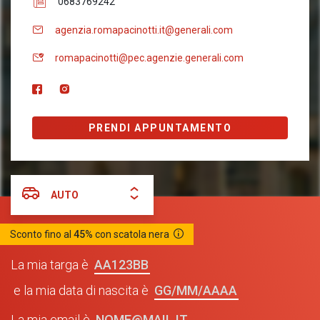
0683769242
agenzia.romapacinotti.it@generali.com
romapacinotti@pec.agenzie.generali.com
PRENDI APPUNTAMENTO
AUTO
Sconto fino al
45%
con scatola nera
AA123BB
La mia targa è
GG/MM/AAAA
e la mia data di nascita è
NOME@MAIL.IT
La mia email è