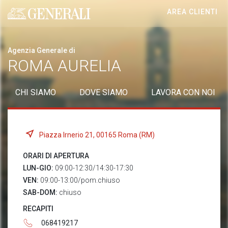
AREA CLIENTI
Generali logo
Agenzia Generale di
ROMA AURELIA
CHI SIAMO
DOVE SIAMO
LAVORA CON NOI
Piazza Irnerio 21, 00165 Roma (RM)
ORARI DI APERTURA
LUN-GIO:
09:00-12:30/14:30-17:30
VEN:
09:00-13:00/pom.chiuso
SAB-DOM:
chiuso
RECAPITI
068419217