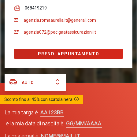
068419219
agenzia.romaaurelia.it@generali.com
agenzia072@pec.gaatassicurazioni.it
PRENDI APPUNTAMENTO
AUTO
Sconto fino al
45%
con scatola nera
AA123BB
La mia targa è
GG/MM/AAAA
e la mia data di nascita è
NOME@MAIL.IT
La mia email è