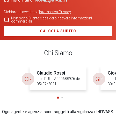
Dichiaro di aver letto l'
Informativa Privacy
Non sono Cliente e desidero ricevere informazioni
commerciali
CALCOLA SUBITO
Chi Siamo
Claudio Rossi
Gio
CR
GP
Iscr. RUI n.:A000688976 del
Iscr.
05/07/2021
30/0
Ogni agente e agenzia sono soggetti alla vigilanza dell’IVASS.