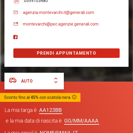
0559103480
agenzia.montevarchi.it@generali.com
montevarchi@pec.agenzie.generali.com
PRENDI APPUNTAMENTO
AUTO
Sconto fino al
45%
con scatola nera
AA123BB
La mia targa è
GG/MM/AAAA
e la mia data di nascita è
NOME@MAIL.IT
La mia email è