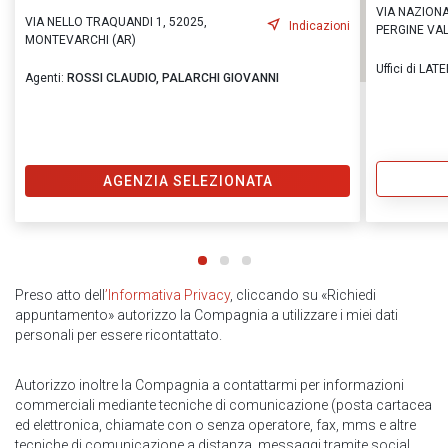
VIA NAZIONA
VIA NELLO TRAQUANDI 1, 52025,
Indicazioni
PERGINE VA
MONTEVARCHI (AR)
Uffici di LA
Agenti:
ROSSI CLAUDIO,
PALARCHI GIOVANNI
AGENZIA SELEZIONATA
Preso atto dell
’Informativa Privacy
, cliccando su «Richiedi
appuntamento» autorizzo la Compagnia a utilizzare i miei dati
personali per essere ricontattato.
Autorizzo inoltre la Compagnia a contattarmi per informazioni
commerciali mediante tecniche di comunicazione (posta cartacea
ed elettronica, chiamate con o senza operatore, fax, mms e altre
tecniche di comunicazione a distanza, messaggi tramite social