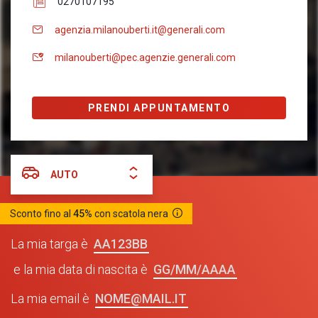
0270107195
agenzia.milanouberti.it@generali.com
milanouberti@pec.agenzie.generali.com
PRENDI APPUNTAMENTO
AUTO
Sconto fino al
45%
con scatola nera
AA123BB
La mia targa è
GG/MM/AAAA
e la mia data di nascita è
NOME@MAIL.IT
La mia email è