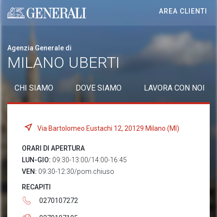
AREA CLIENTI
Generali logo
Agenzia Generale di
MILANO UBERTI
CHI SIAMO
DOVE SIAMO
LAVORA CON NOI
Via Bartolomeo Eustachi 12, 20129 Milano (MI)
ORARI DI APERTURA
LUN-GIO:
09:30-13:00/14:00-16:45
VEN:
09:30-12:30/pom.chiuso
RECAPITI
0270107272