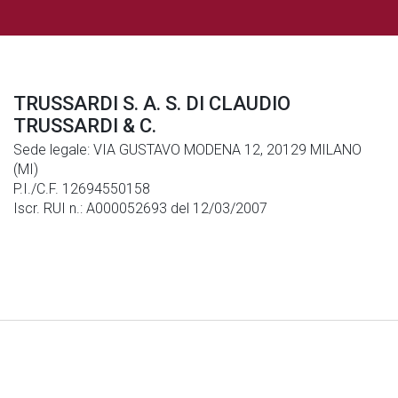
TRUSSARDI S. A. S. DI CLAUDIO
TRUSSARDI & C.
Sede legale: VIA GUSTAVO MODENA 12, 20129 MILANO
(MI)
P.I./C.F. 12694550158
Iscr. RUI n.: A000052693 del 12/03/2007
Note Legali
|
Privacy
|
Cookies
© Generali Italia S.p.A. P. IVA 01333550323 -