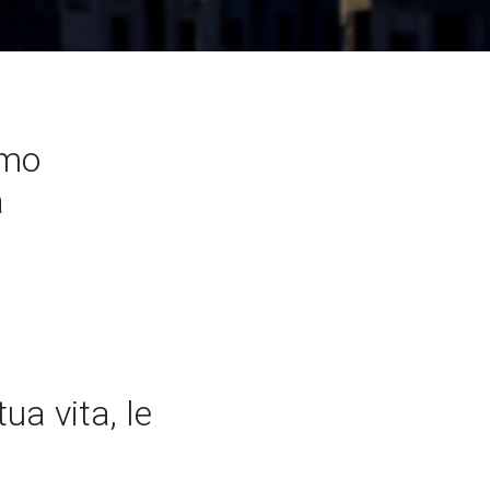
amo
a
ua vita, le