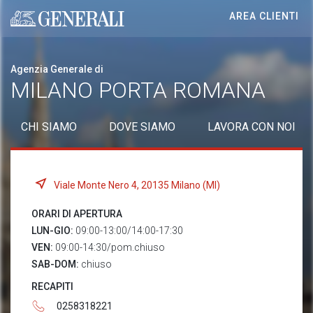
AREA CLIENTI
Generali logo
Agenzia Generale di
MILANO PORTA ROMANA
CHI SIAMO
DOVE SIAMO
LAVORA CON NOI
Viale Monte Nero 4, 20135 Milano (MI)
ORARI DI APERTURA
LUN-GIO:
09:00-13:00/14:00-17:30
VEN:
09:00-14:30/pom.chiuso
SAB-DOM:
chiuso
RECAPITI
0258318221