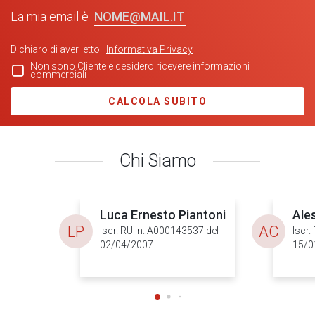
NOME@MAIL.IT
La mia email è
Dichiaro di aver letto l'
Informativa Privacy
Non sono Cliente e desidero ricevere informazioni
commerciali
CALCOLA SUBITO
Chi Siamo
Luca Ernesto Piantoni
Ale
LP
AC
Iscr. RUI n.:A000143537 del
Iscr.
02/04/2007
15/0