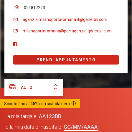
024817223
agenzia.milanoportaromana.it@generali.com
milanoportaromana@pec.agenzie.generali.com
PRENDI APPUNTAMENTO
AUTO
Sconto fino al
45%
con scatola nera
AA123BB
La mia targa è
GG/MM/AAAA
e la mia data di nascita è