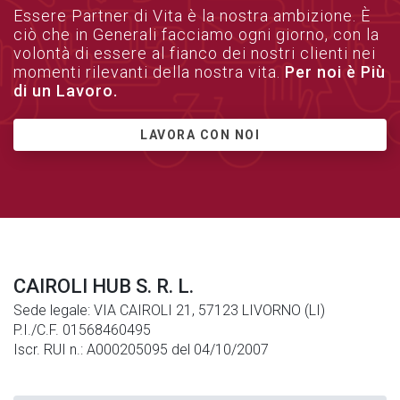
Essere Partner di Vita è la nostra ambizione. È
ciò che in Generali facciamo ogni giorno, con la
volontà di essere al fianco dei nostri clienti nei
momenti rilevanti della nostra vita.
Per noi è Più
di un Lavoro.
LAVORA CON NOI
CAIROLI HUB S. R. L.
Sede legale: VIA CAIROLI 21, 57123 LIVORNO (LI)
P.I./C.F. 01568460495
Iscr. RUI n.: A000205095 del 04/10/2007