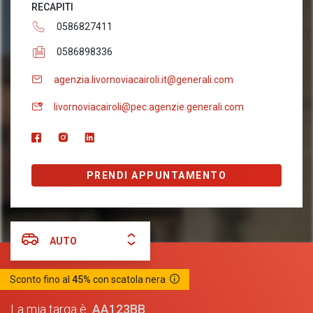
RECAPITI
0586827411
0586898336
agenzia.livornoviacairoli.it@generali.com
livornoviacairoli@pec.agenzie.generali.com
PRENDI APPUNTAMENTO
AUTO
Sconto fino al
45%
con scatola nera
AA123BB
La mia targa è