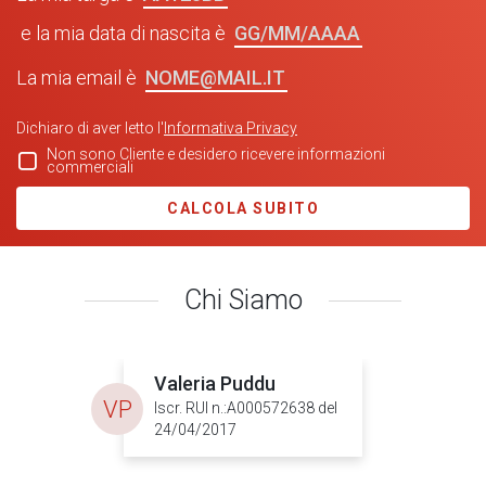
GG/MM/AAAA
e la mia data di nascita è
NOME@MAIL.IT
La mia email è
Dichiaro di aver letto l'
Informativa Privacy
Non sono Cliente e desidero ricevere informazioni
commerciali
CALCOLA SUBITO
Chi Siamo
Valeria Puddu
VP
Iscr. RUI n.:A000572638 del
24/04/2017