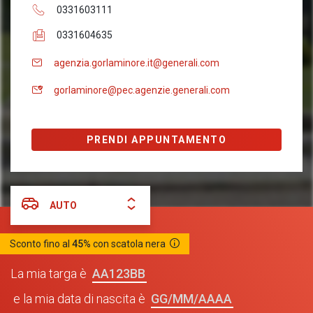
0331603111
0331604635
agenzia.gorlaminore.it@generali.com
gorlaminore@pec.agenzie.generali.com
PRENDI APPUNTAMENTO
AUTO
Sconto fino al
45%
con scatola nera
AA123BB
La mia targa è
GG/MM/AAAA
e la mia data di nascita è