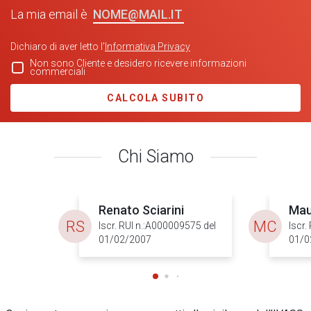
NOME@MAIL.IT
La mia email è
Dichiaro di aver letto l'
Informativa Privacy
Non sono Cliente e desidero ricevere informazioni
commerciali
CALCOLA SUBITO
Chi Siamo
Renato Sciarini
Mau
RS
MC
Iscr. RUI n.:A000009575 del
Iscr.
01/02/2007
01/0