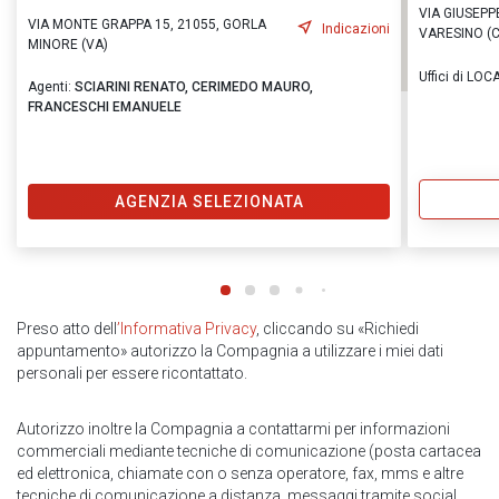
VIA GIUSEPPE
VIA MONTE GRAPPA 15, 21055, GORLA
Indicazioni
VARESINO (
MINORE (VA)
Uffici di LO
Agenti:
SCIARINI RENATO,
CERIMEDO MAURO,
FRANCESCHI EMANUELE
AGENZIA SELEZIONATA
Preso atto dell
’Informativa Privacy
, cliccando su «Richiedi
appuntamento» autorizzo la Compagnia a utilizzare i miei dati
personali per essere ricontattato.
Autorizzo inoltre la Compagnia a contattarmi per informazioni
commerciali mediante tecniche di comunicazione (posta cartacea
ed elettronica, chiamate con o senza operatore, fax, mms e altre
tecniche di comunicazione a distanza, messaggi tramite social