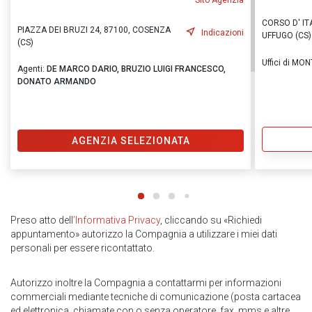
Sito Agenzia
CORSO D' IT
PIAZZA DEI BRUZI 24, 87100, COSENZA
Indicazioni
UFFUGO (CS)
(CS)
Uffici di M
Agenti:
DE MARCO DARIO,
BRUZIO LUIGI FRANCESCO,
DONATO ARMANDO
AGENZIA SELEZIONATA
Preso atto dell
’Informativa Privacy
, cliccando su «Richiedi
appuntamento» autorizzo la Compagnia a utilizzare i miei dati
personali per essere ricontattato.
Autorizzo inoltre la Compagnia a contattarmi per informazioni
commerciali mediante tecniche di comunicazione (posta cartacea
ed elettronica, chiamate con o senza operatore, fax, mms e altre