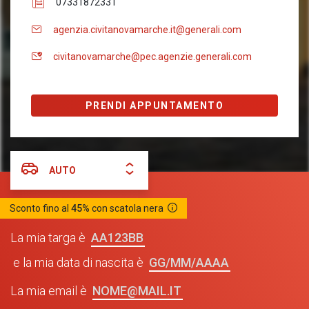
07331872331
agenzia.civitanovamarche.it@generali.com
civitanovamarche@pec.agenzie.generali.com
PRENDI APPUNTAMENTO
AUTO
Sconto fino al
45%
con scatola nera
AA123BB
La mia targa è
GG/MM/AAAA
e la mia data di nascita è
NOME@MAIL.IT
La mia email è