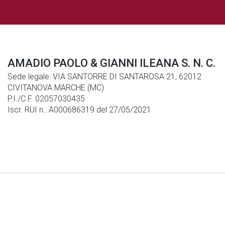
AMADIO PAOLO & GIANNI ILEANA S. N. C.
Sede legale: VIA SANTORRE DI SANTAROSA 21, 62012
CIVITANOVA MARCHE (MC)
P.I./C.F. 02057030435
Iscr. RUI n.: A000686319 del 27/05/2021
Note Legali
|
Privacy
|
Cookies
© Generali Italia S.p.A. P. IVA 01333550323 -
generaliitalia@pec.generaligroup.com