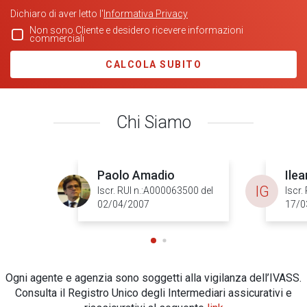
Dichiaro di aver letto l'
Informativa Privacy
Non sono Cliente e desidero ricevere informazioni
commerciali
CALCOLA SUBITO
Chi Siamo
Paolo Amadio
Ilea
IG
Iscr. RUI n.:A000063500 del
Iscr.
02/04/2007
17/0
Ogni agente e agenzia sono soggetti alla vigilanza dell’IVASS.
Consulta il Registro Unico degli Intermediari assicurativi e