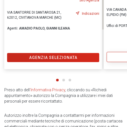
Sito Agenzia
VIA CANADA 
VIA SANTORRE DI SANTAROSA 21,
Indicazioni
ELPIDIO (FM)
62012, CIVITANOVA MARCHE (MC)
Uffici di POR
Agenti:
AMADIO PAOLO,
GIANNI ILEANA
AGENZIA SELEZIONATA
Preso atto dell
’Informativa Privacy
, cliccando su «Richiedi
appuntamento» autorizzo la Compagnia a utilizzare i miei dati
personali per essere ricontattato.
Autorizzo inoltre la Compagnia a contattarmi per informazioni
commerciali mediante tecniche di comunicazione (posta cartacea
ed elettronica, chiamate con o senza operatore, fax, mms e altre