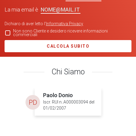
NOME@MAIL.IT
La mia email è
Dichiaro di aver letto l'
Informativa Privacy
Non sono Cliente e desidero ricevere informazioni
commerciali
CALCOLA SUBITO
Chi Siamo
Paolo Donio
PD
Iscr. RUI n.:A000003094 del
01/02/2007