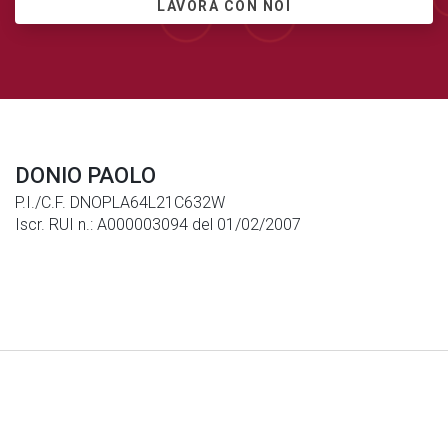
LAVORA CON NOI
DONIO PAOLO
P.I./C.F. DNOPLA64L21C632W
Iscr. RUI n.: A000003094 del 01/02/2007
Note Legali
|
Privacy
|
Cookies
© Generali Italia S.p.A. P. IVA 01333550323 -