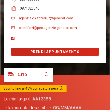
0871323640
agenzia.chietiferri.it@generali.com
chietiferri@pec.agenzie.generali.com
PRENDI APPUNTAMENTO
AUTO
Sconto fino al
45%
con scatola nera
AA123BB
La mia targa è
GG/MM/AAAA
e la mia data di nascita è