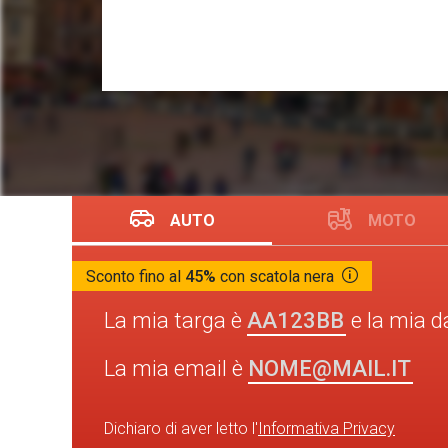
AUTO
MOTO
Sconto fino al
45%
con scatola nera
AA123BB
La mia targa è
e la mia d
NOME@MAIL.IT
La mia email è
Dichiaro di aver letto l'
Informativa Privacy