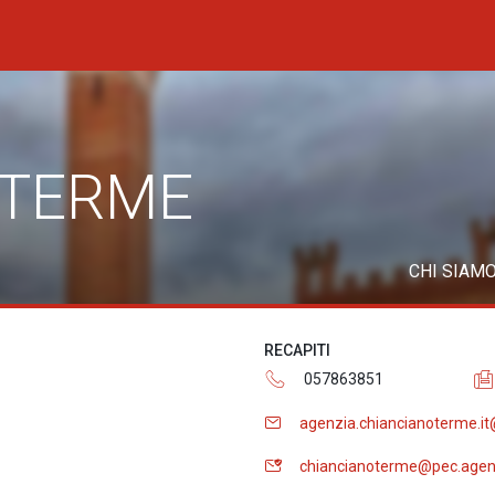
 TERME
CHI SIAM
RECAPITI
057863851
agenzia.chiancianoterme.i
chiancianoterme@pec.agenz