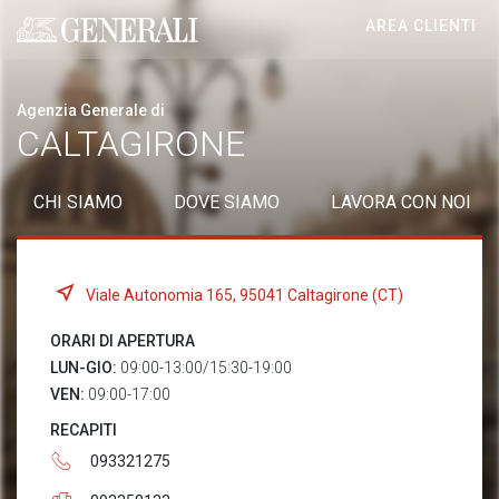
AREA CLIENTI
Generali logo
Agenzia Generale di
CALTAGIRONE
CHI SIAMO
DOVE SIAMO
LAVORA CON NOI
Viale Autonomia 165, 95041 Caltagirone (CT)
ORARI DI APERTURA
LUN-GIO:
09:00-13:00/15:30-19:00
VEN:
09:00-17:00
RECAPITI
093321275