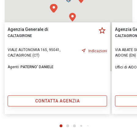
Agenzia Generale di
Agenzia Ge
CALTAGIRONE
CALTAGIRO
VIALE AUTONOMIA 165, 95041,
VIA ABATE S
Indicazioni
CALTAGIRONE (CT)
AIDONE (EN)
Agenti:
PATERNO' DANIELE
Uffici di AID
CONTATTA AGENZIA