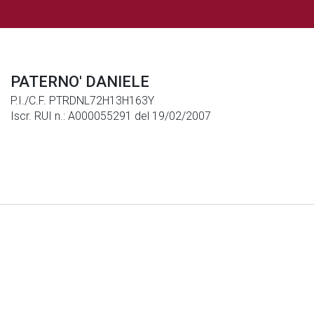
PATERNO' DANIELE
P.I./C.F. PTRDNL72H13H163Y
Iscr. RUI n.: A000055291 del 19/02/2007
Note Legali
|
Privacy
|
Cookies
© Generali Italia S.p.A. P. IVA 01333550323 -
generaliitalia@pec.generaligroup.com