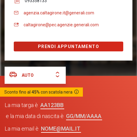
093358133
agenzia.caltagirone.it@generali.com
caltagirone@pec.agenzie.generali.com
PRENDI APPUNTAMENTO
AUTO
Sconto fino al
45%
con scatola nera
AA123BB
La mia targa è
GG/MM/AAAA
e la mia data di nascita è
NOME@MAIL.IT
La mia email è