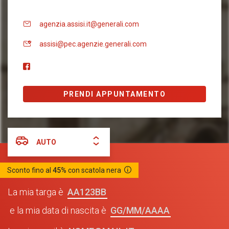
agenzia.assisi.it@generali.com
assisi@pec.agenzie.generali.com
PRENDI APPUNTAMENTO
AUTO
Sconto fino al
45%
con scatola nera
AA123BB
La mia targa è
GG/MM/AAAA
e la mia data di nascita è
NOME@MAIL.IT