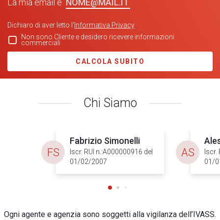
La mia email è
Dichiaro di aver letto l'
Informativa Privacy
Non sono Cliente e desidero ricevere informazioni
commerciali
CALCOLA SUBITO
Chi Siamo
Fabrizio Simonelli
Ale
FS
AS
Iscr. RUI n.:A000000916 del
Iscr.
01/02/2007
01/0
Ogni agente e agenzia sono soggetti alla vigilanza dell’IVASS.