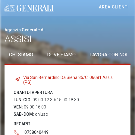
AREA CLIENTI
Generali logo
Agenzia Generale di
ASSISI
CHI SIAMO
DOVE SIAMO
LAVORA CON NOI
Via San Bernardino Da Siena 35/C, 06081 Assisi
(PG)
ORARI DI APERTURA
LUN-GIO:
09:00-12:30/15:00-18:30
VEN:
09:00-16:00
SAB-DOM:
chiuso
RECAPITI
0758040449