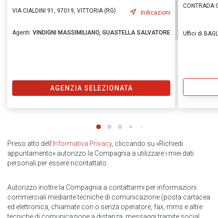
CONTRADA C
VIA CIALDINI 91, 97019, VITTORIA (RG)
Indicazioni
Agenti:
VINDIGNI MASSIMILIANO,
GUASTELLA SALVATORE
Uffici di BA
AGENZIA SELEZIONATA
Preso atto dell
’Informativa Privacy
, cliccando su «Richiedi
appuntamento» autorizzo la Compagnia a utilizzare i miei dati
personali per essere ricontattato.
Autorizzo inoltre la Compagnia a contattarmi per informazioni
commerciali mediante tecniche di comunicazione (posta cartacea
ed elettronica, chiamate con o senza operatore, fax, mms e altre
tecniche di comunicazione a distanza, messaggi tramite social