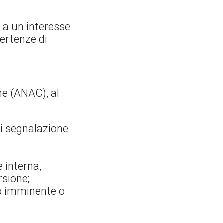
 a un interesse
vertenze di
ne (ANAC), al
di segnalazione
 interna,
rsione;
lo imminente o