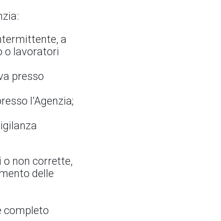
nzia:
ntermittente, a
 o lavoratori
iva presso
presso l’Agenzia;
vigilanza
i o non corrette,
imento delle
 e completo