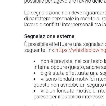
possibile per agevolare l’avvio delle a
La segnalazione non deve riguardare 
di carattere personale in merito ai r
lavoro o conflitti interpersonali tra 
Segnalazione esterna
È possibile effettuare una segnalazi
seguente link
https://whistleblowing
non è prevista, nel contesto l
interna oppure questo, anche se 
è già stata effettuata una s
vi sono fondati motivi di rit
questo non avrebbe un seguito ef
vi è un fondato motivo di rit
palese per il pubblico interesse.