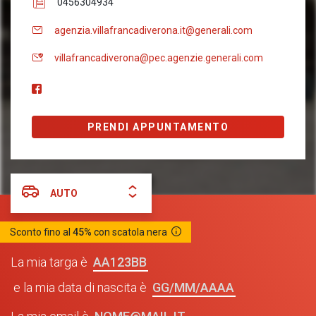
0456304934
agenzia.villafrancadiverona.it@generali.com
villafrancadiverona@pec.agenzie.generali.com
PRENDI APPUNTAMENTO
AUTO
Sconto fino al
45%
con scatola nera
AA123BB
La mia targa è
GG/MM/AAAA
e la mia data di nascita è
NOME@MAIL.IT