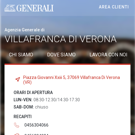
AREA CLIENTI
Generali logo
Agenzia Generale di
VILLAFRANCA DI VERONA
CHI SIAMO
DOVE SIAMO
LAVORA CON NOI
Piazza Giovanni Xxiii 5, 37069 Villafranca Di Verona
(VR)
ORARI DI APERTURA
LUN-VEN:
08:30-12:30/14:30-17:30
SAB-DOM:
chiuso
RECAPITI
0456304066