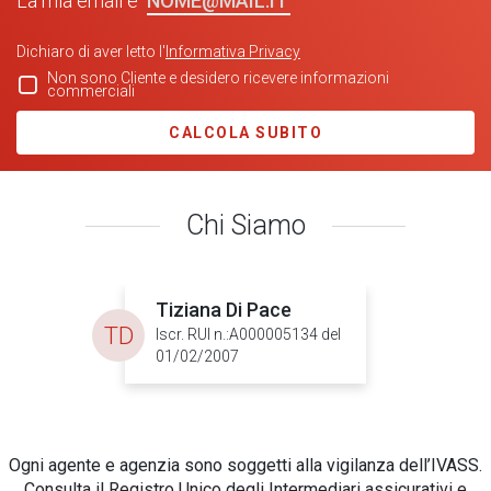
La mia email è
Dichiaro di aver letto l'
Informativa Privacy
Non sono Cliente e desidero ricevere informazioni
commerciali
CALCOLA SUBITO
Chi Siamo
Tiziana Di Pace
TD
Iscr. RUI n.:A000005134 del
01/02/2007
Ogni agente e agenzia sono soggetti alla vigilanza dell’IVASS.
Consulta il Registro Unico degli Intermediari assicurativi e