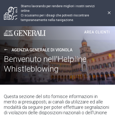
Stiamo lavorando per rendere migliori i nostri servizi
online.
Ci scusiamo per i disagi che potresti riscontrare
temporaneamente nella navigazione.
AREA CLIENTI
Generali logo
AGENZIA GENERALE DI VIGNOLA
Benvenuto nell'Helpline
Whistleblowing
Questa sezione del sito fornisce informazioni in
merito ai presupposti, ai canali da utilizzare ed alle
modalità da seguire per poter effettuare segnalazioni
di violazioni delle disposizioni nazionali o dell’Unione