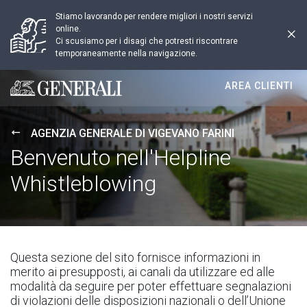
Stiamo lavorando per rendere migliori i nostri servizi
online.
Ci scusiamo per i disagi che potresti riscontrare
temporaneamente nella navigazione.
AREA CLIENTI
Generali logo
AGENZIA GENERALE DI VIGEVANO FARINI
Benvenuto nell'Helpline
Whistleblowing
Questa sezione del sito fornisce informazioni in
merito ai presupposti, ai canali da utilizzare ed alle
modalità da seguire per poter effettuare segnalazioni
di violazioni delle disposizioni nazionali o dell’Unione