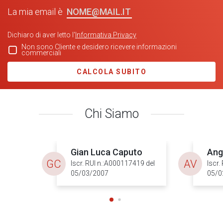
NOME@MAIL.IT
La mia email è
Dichiaro di aver letto l'
Informativa Privacy
Non sono Cliente e desidero ricevere informazioni
commerciali
CALCOLA SUBITO
Chi Siamo
Gian Luca Caputo
Ang
GC
AV
Iscr. RUI n.:A000117419 del
Iscr.
05/03/2007
05/0