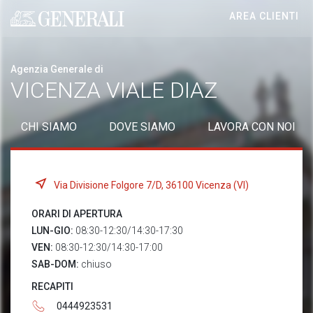
AREA CLIENTI
Generali logo
Agenzia Generale di
VICENZA VIALE DIAZ
CHI SIAMO
DOVE SIAMO
LAVORA CON NOI
Via Divisione Folgore 7/D, 36100 Vicenza (VI)
ORARI DI APERTURA
LUN-GIO:
08:30-12:30/14:30-17:30
VEN:
08:30-12:30/14:30-17:00
SAB-DOM:
chiuso
RECAPITI
0444923531