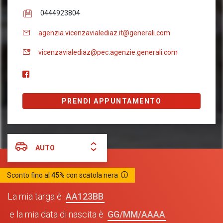
0444923804
agenzia.vicenzavialediaz.it@generali.com
vicenzavialediaz@pec.agenzie.generali.com
PRENDI APPUNTAMENTO
AUTO
Sconto fino al
45%
con scatola nera
AA123BB
La mia targa è
GG/MM/AAAA
e la mia data di nascita è