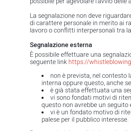
possibile per agevolare l’avvio delle a
La segnalazione non deve riguardare 
di carattere personale in merito ai r
lavoro o conflitti interpersonali tra 
Segnalazione esterna
È possibile effettuare una segnalazi
seguente link
https://whistleblowing
non è prevista, nel contesto l
interna oppure questo, anche se 
è già stata effettuata una s
vi sono fondati motivi di rit
questo non avrebbe un seguito ef
vi è un fondato motivo di rit
palese per il pubblico interesse.