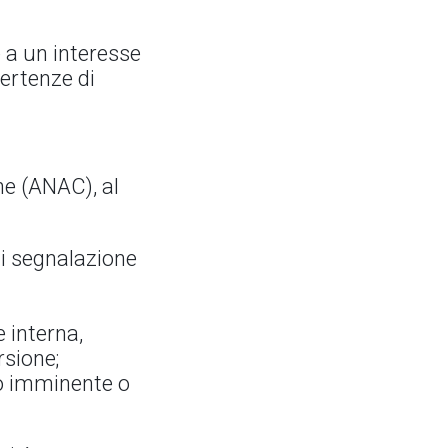
 a un interesse
vertenze di
ne (ANAC), al
di segnalazione
 interna,
rsione;
lo imminente o