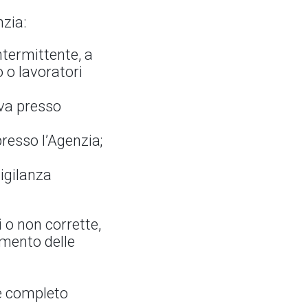
nzia:
ntermittente, a
 o lavoratori
iva presso
presso l’Agenzia;
vigilanza
i o non corrette,
imento delle
 e completo