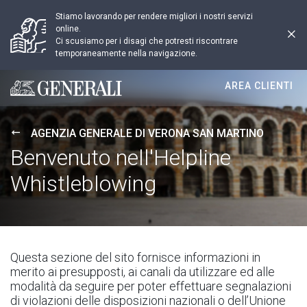
Stiamo lavorando per rendere migliori i nostri servizi
online.
Ci scusiamo per i disagi che potresti riscontrare
temporaneamente nella navigazione.
AREA CLIENTI
Generali logo
AGENZIA GENERALE DI VERONA SAN MARTINO
Benvenuto nell'Helpline
Whistleblowing
Questa sezione del sito fornisce informazioni in
merito ai presupposti, ai canali da utilizzare ed alle
modalità da seguire per poter effettuare segnalazioni
di violazioni delle disposizioni nazionali o dell’Unione