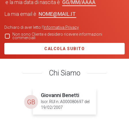
GG/MM/AAAA
e la mia data di nascita è
NOME@MAIL.IT
La mia email è
Dichiaro di aver letto l'
Informativa Privacy
Non sono Cliente e desidero ricevere informazioni
commerciali
CALCOLA SUBITO
Chi Siamo
Giovanni Benetti
GB
Iscr. RUI n.:A000080697 del
19/02/2007