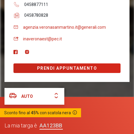
0458877111
0458780828
agenzia.veronasanmartino.it@generali.com
inaveronaest@pec.it
PRENDI APPUNTAMENTO
AUTO
Sconto fino al
45%
con scatola nera
AA123BB
La mia targa è