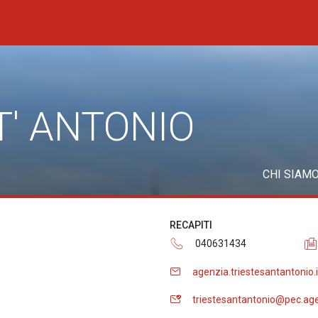
T' ANTONIO
CHI SIAM
RECAPITI
040631434
agenzia.triestesantantonio
triestesantantonio@pec.age