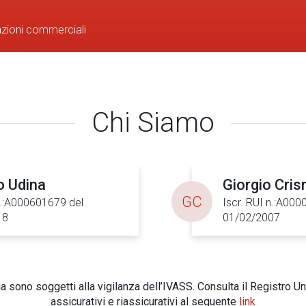
azioni commerciali
Chi Siamo
o Udina
Giorgio Cri
GC
n.:A000601679 del
Iscr. RUI n.:A00
18
01/02/2007
 sono soggetti alla vigilanza dell’IVASS. Consulta il Registro Un
assicurativi e riassicurativi al seguente
link