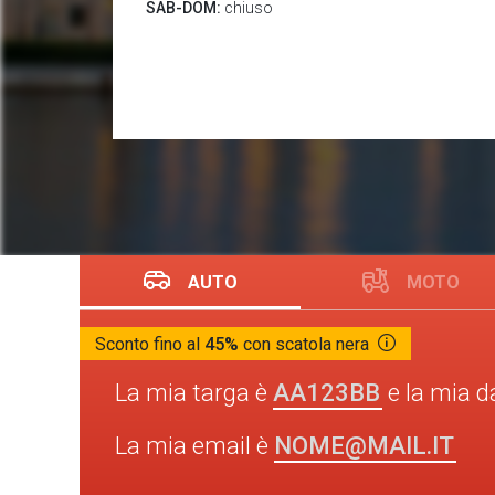
SAB-DOM:
chiuso
AUTO
MOTO
Sconto fino al
45%
con scatola nera
AA123BB
La mia targa è
e la mia d
NOME@MAIL.IT
La mia email è