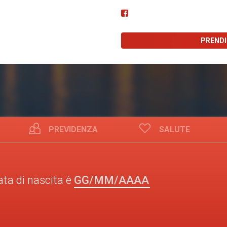
PREND
PREVIDENZA
SALUTE
GG/MM/AAAA
ata di nascita è