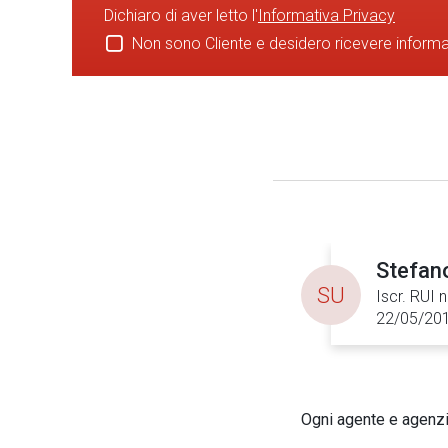
Dichiaro di aver letto l'
Informativa Privacy
Non sono Cliente e desidero ricevere inform
Stefan
SU
Iscr. RUI 
22/05/20
Ogni agente e agenzia