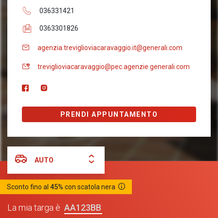
036331421
0363301826
agenzia.treviglioviacaravaggio.it@generali.com
treviglioviacaravaggio@pec.agenzie.generali.com
PRENDI APPUNTAMENTO
AUTO
Sconto fino al
45%
con scatola nera
AA123BB
La mia targa è