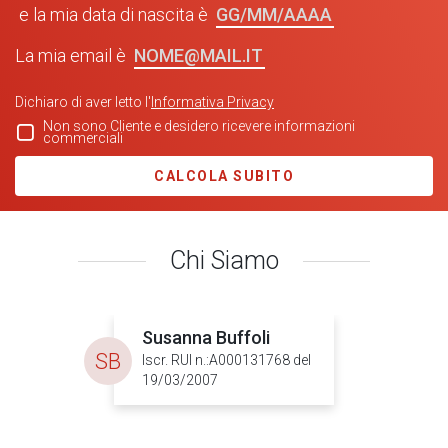
GG/MM/AAAA
e la mia data di nascita è
NOME@MAIL.IT
La mia email è
Dichiaro di aver letto l'
Informativa Privacy
Non sono Cliente e desidero ricevere informazioni
commerciali
CALCOLA SUBITO
Chi Siamo
Susanna Buffoli
SB
Iscr. RUI n.:A000131768 del
19/03/2007