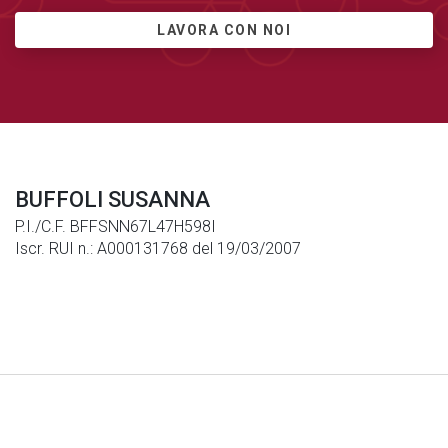
LAVORA CON NOI
BUFFOLI SUSANNA
P.I./C.F. BFFSNN67L47H598I
Iscr. RUI n.: A000131768 del 19/03/2007
Note Legali
|
Privacy
|
Cookies