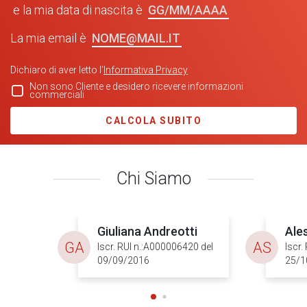
GG/MM/AAAA
e la mia data di nascita è
NOME@MAIL.IT
La mia email è
Dichiaro di aver letto l'
Informativa Privacy
Non sono Cliente e desidero ricevere informazioni
commerciali
CALCOLA SUBITO
Chi Siamo
Giuliana Andreotti
Ale
GA
AS
Iscr. RUI n.:A000006420 del
Iscr.
09/09/2016
25/1