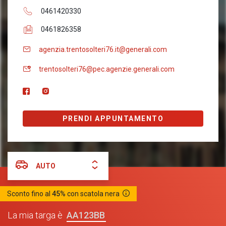
0461420330
0461826358
agenzia.trentosolteri76.it@generali.com
trentosolteri76@pec.agenzie.generali.com
PRENDI APPUNTAMENTO
AUTO
Sconto fino al
45%
con scatola nera
AA123BB
La mia targa è