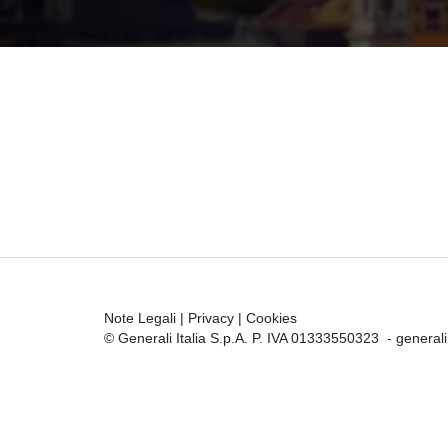
Note Legali
|
Privacy
|
Cookies
© Generali Italia S.p.A. P. IVA 01333550323 -
general