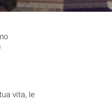
amo
a
ua vita, le