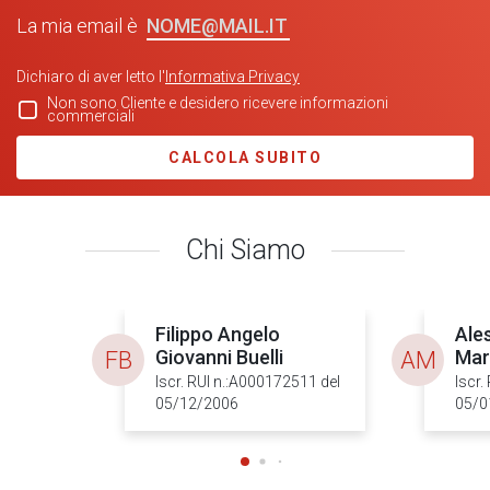
NOME@MAIL.IT
La mia email è
Dichiaro di aver letto l'
Informativa Privacy
Non sono Cliente e desidero ricevere informazioni
commerciali
CALCOLA SUBITO
Chi Siamo
Filippo Angelo
Ale
Giovanni Buelli
Mar
FB
AM
Iscr. RUI n.:A000172511 del
Iscr.
05/12/2006
05/0