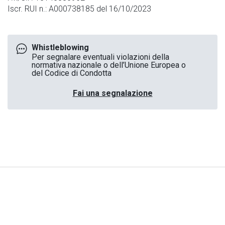
Iscr. RUI n.: A000738185 del 16/10/2023
Whistleblowing
Per segnalare eventuali violazioni della
normativa nazionale o dell’Unione Europea o
del Codice di Condotta
Fai una segnalazione
Note Legali
|
Privacy
|
Cookies
© Generali Italia S.p.A. P. IVA 01333550323 -
generaliitalia@pec.generaligroup.com