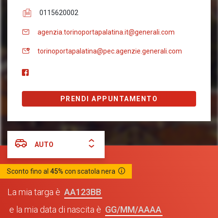
0115620002
agenzia.torinoportapalatina.it@generali.com
torinoportapalatina@pec.agenzie.generali.com
PRENDI APPUNTAMENTO
AUTO
Sconto fino al
45%
con scatola nera
AA123BB
La mia targa è
GG/MM/AAAA
e la mia data di nascita è