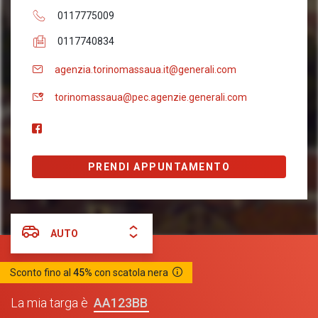
0117775009
0117740834
agenzia.torinomassaua.it@generali.com
torinomassaua@pec.agenzie.generali.com
PRENDI APPUNTAMENTO
AUTO
Sconto fino al
45%
con scatola nera
AA123BB
La mia targa è