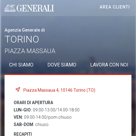
AREA CLIENTI
Generali logo
Agenzia Generale di
TORINO
PIAZZA MASSAUA
CHI SIAMO
DOVE SIAMO
LAVORA CON NOI
Piazza Massaua 4, 10146 Torino (TO)
ORARI DI APERTURA
LUN-GIO:
09:00-13:00/14:00-18:00
VEN:
09:00-14:00/pom.chiuso
SAB-DOM:
chiuso
RECAPITI