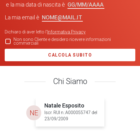
GG/MM/AAAA
e la mia data di nascita è
NOME@MAIL.IT
La mia email è
Dichiaro di aver letto l'
Informativa Privacy
Non sono Cliente e desidero ricevere informazioni
commerciali
CALCOLA SUBITO
Chi Siamo
Natale Esposito
NE
Iscr. RUI n.:A000055747 del
23/09/2009