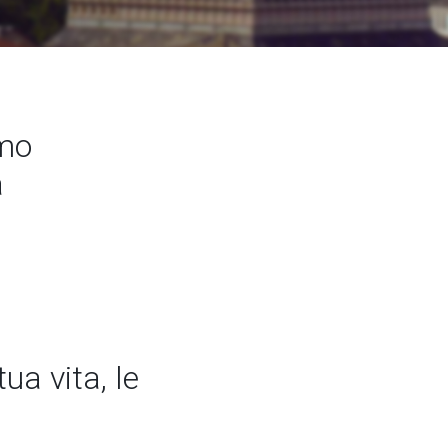
amo
a
ua vita, le