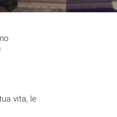
amo
a
ua vita, le