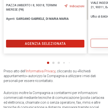
VIALE INGE
PIAZZA UMBERTO I 8, 90018, TERMINI
Indicazioni
21, 90011, B
IMERESE (PA)
Uffici di BA
Agenti:
GARGANO GABRIELE,
DI MARIA MARIA
AGENZIA SELEZIONATA
Preso atto dell
’Informativa Privacy
, cliccando su «Richiedi
appuntamento» autorizzo la Compagnia a utilizzare i miei dati
personali per essere ricontattato.
Autorizzo inoltre la Compagnia a contattarmi per informazioni
commerciali mediante tecniche di comunicazione (posta cartacea
ed elettronica, chiamate con o senza operatore, fax, mms e altre
tecniche di comunicazione a distanza, messaggi tramite social