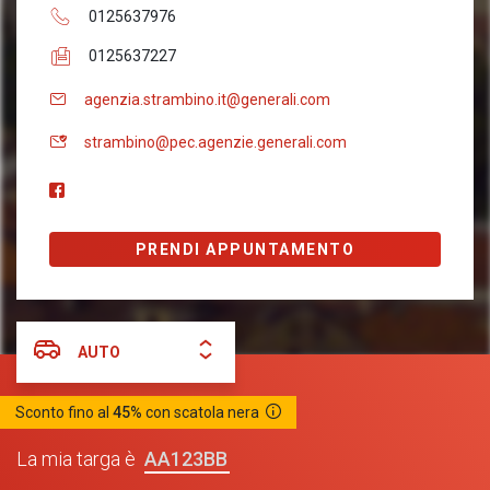
0125637976
0125637227
agenzia.strambino.it@generali.com
strambino@pec.agenzie.generali.com
PRENDI APPUNTAMENTO
AUTO
Sconto fino al
45%
con scatola nera
AA123BB
La mia targa è