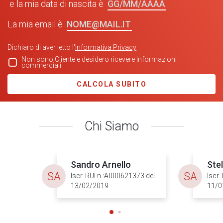
GG/MM/AAAA
e la mia data di nascita è
NOME@MAIL.IT
La mia email è
Dichiaro di aver letto l'
Informativa Privacy
Non sono Cliente e desidero ricevere informazioni
commerciali
CALCOLA SUBITO
Chi Siamo
Sandro Arnello
Stel
SA
SA
Iscr. RUI n.:A000621373 del
Iscr.
13/02/2019
11/0