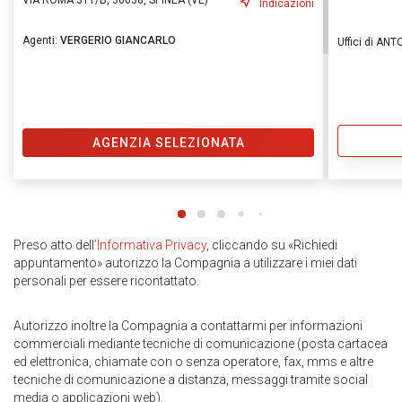
VIA ROMA 311/B, 30038, SPINEA (VE)
Indicazioni
Agenti:
VERGERIO GIANCARLO
Uffici di A
AGENZIA SELEZIONATA
Preso atto dell
’Informativa Privacy
, cliccando su «Richiedi
appuntamento» autorizzo la Compagnia a utilizzare i miei dati
personali per essere ricontattato.
Autorizzo inoltre la Compagnia a contattarmi per informazioni
commerciali mediante tecniche di comunicazione (posta cartacea
ed elettronica, chiamate con o senza operatore, fax, mms e altre
tecniche di comunicazione a distanza, messaggi tramite social
media o applicazioni web).