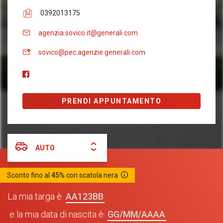
0392013175
agenzia.sovico.it@generali.com
sovico@pec.agenzie.generali.com
PRENDI APPUNTAMENTO
AUTO
Sconto fino al
45%
con scatola nera
AA123BB
La mia targa è
GG/MM/AAAA
e la mia data di nascita è