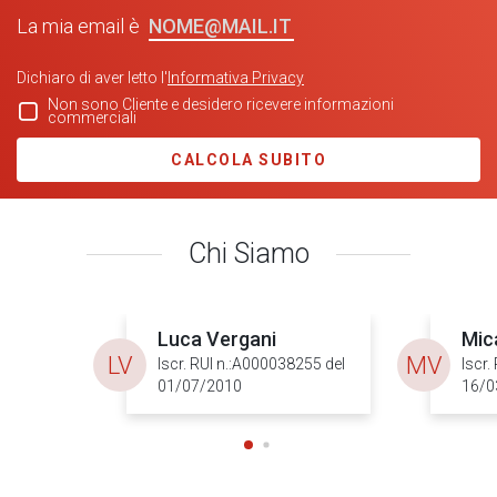
NOME@MAIL.IT
La mia email è
Dichiaro di aver letto l'
Informativa Privacy
Non sono Cliente e desidero ricevere informazioni
commerciali
CALCOLA SUBITO
Chi Siamo
Luca Vergani
Mic
LV
MV
Iscr. RUI n.:A000038255 del
Iscr.
01/07/2010
16/0