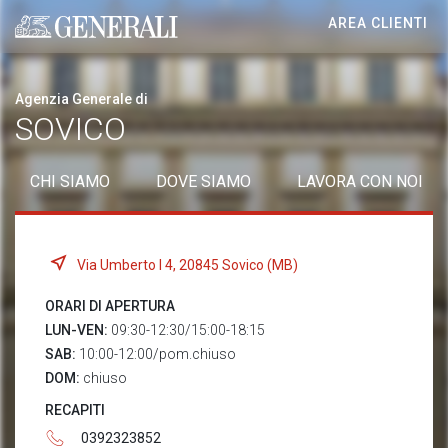
AREA CLIENTI
Generali logo
Agenzia Generale di
SOVICO
CHI SIAMO
DOVE SIAMO
LAVORA CON NOI
Via Umberto I 4, 20845 Sovico (MB)
ORARI DI APERTURA
LUN-VEN:
09:30-12:30/15:00-18:15
SAB:
10:00-12:00/pom.chiuso
DOM:
chiuso
RECAPITI
0392323852