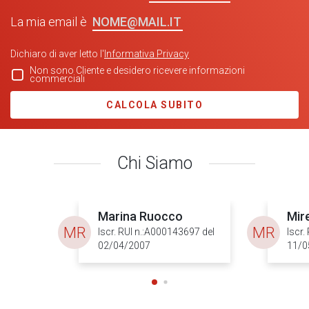
NOME@MAIL.IT
La mia email è
Dichiaro di aver letto l'
Informativa Privacy
Non sono Cliente e desidero ricevere informazioni
commerciali
CALCOLA SUBITO
Chi Siamo
Marina Ruocco
Mir
MR
MR
Iscr. RUI n.:A000143697 del
Iscr.
02/04/2007
11/0