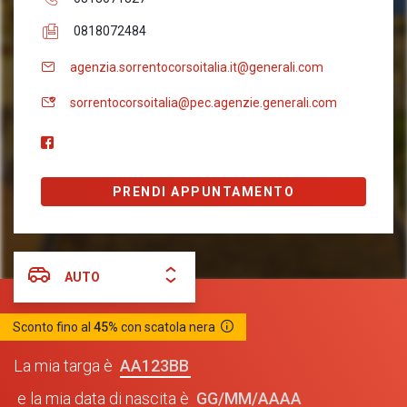
0818072484
agenzia.sorrentocorsoitalia.it@generali.com
sorrentocorsoitalia@pec.agenzie.generali.com
PRENDI APPUNTAMENTO
AUTO
Sconto fino al
45%
con scatola nera
AA123BB
La mia targa è
GG/MM/AAAA
e la mia data di nascita è