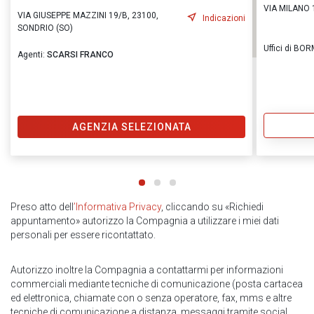
VIA MILANO 
VIA GIUSEPPE MAZZINI 19/B, 23100,
Indicazioni
SONDRIO (SO)
Uffici di BO
Agenti:
SCARSI FRANCO
AGENZIA SELEZIONATA
Preso atto dell
’Informativa Privacy
, cliccando su «Richiedi
appuntamento» autorizzo la Compagnia a utilizzare i miei dati
personali per essere ricontattato.
Autorizzo inoltre la Compagnia a contattarmi per informazioni
commerciali mediante tecniche di comunicazione (posta cartacea
ed elettronica, chiamate con o senza operatore, fax, mms e altre
tecniche di comunicazione a distanza, messaggi tramite social